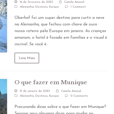
16 de fevereiro de 2023
Camila Amaral
Alemanha
,
Destinos
,
Europa
1 Comment
Oberhof foi um super destino para curtir a neve
na Alemanha, que fechou com chave de ouro
nosso roteiro pela Europa em janeiro. As crianças
amaram, o hotel é focado em famílias e o visual é
incrível. Se você é…
Leia Mais
O que fazer em Munique
15 de janeiro de 2023
Camila Amaral
Alemanha
,
Destinos
,
Europa
0 Comments
Procurando dicas sobre o que fazer em Munique?
Separei aqui algumas dicas para ajudar no